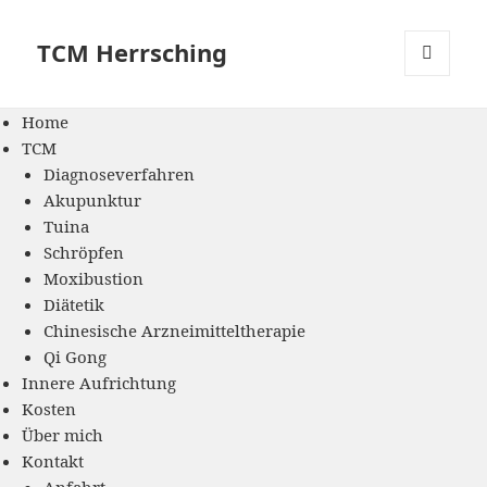
Zum
Inhalt
TCM Herrsching
springen
MENÜ
UND
Home
WIDGETS
TCM
Diagnoseverfahren
Akupunktur
Tuina
Schröpfen
Moxibustion
Diätetik
Chinesische Arzneimitteltherapie
Qi Gong
Innere Aufrichtung
Kosten
Über mich
Kontakt
Anfahrt