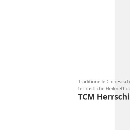
Zum
Traditionelle Chinesisc
fernöstliche Heilmetho
Inhalt
TCM Herrsch
springen