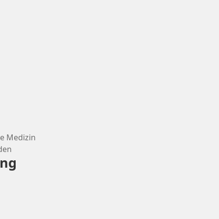
he Medizin
den
ing