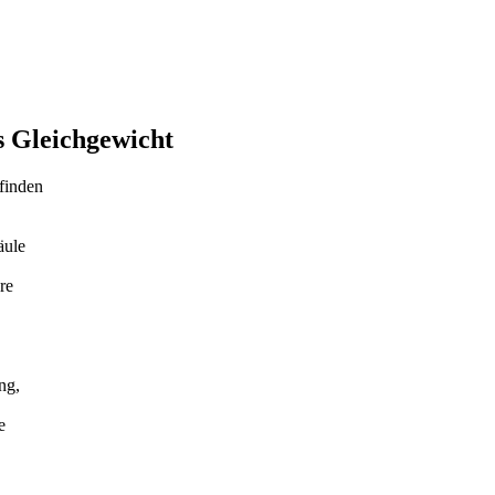
s Gleichgewicht
efinden
äule
re
ng,
e