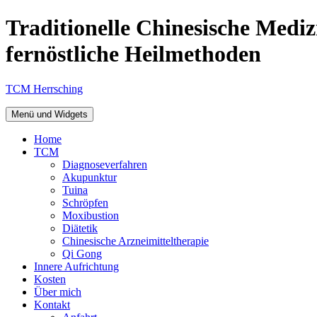
Zum
Traditionelle Chinesische Mediz
Inhalt
springen
fernöstliche Heilmethoden
TCM Herrsching
Menü und Widgets
Home
TCM
Diagnoseverfahren
Akupunktur
Tuina
Schröpfen
Moxibustion
Diätetik
Chinesische Arzneimitteltherapie
Qi Gong
Innere Aufrichtung
Kosten
Über mich
Kontakt